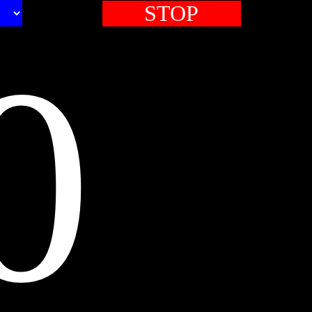
STOP
0