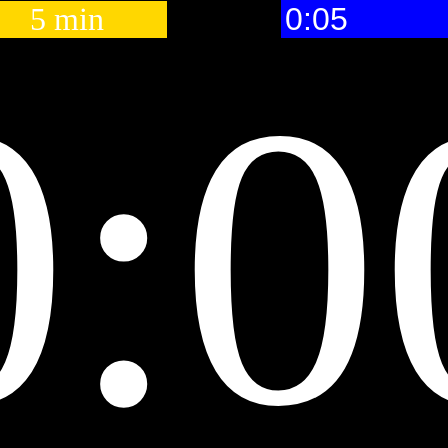
5 min
0:0